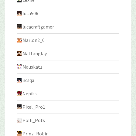
Lexne
luca506
lucacraftgamer
Marlon2_0
Mattanglay
Mauskatz
ncsqa
Nepiks
Pixel_Pro1
Polli_Pots
Prinz_Robin