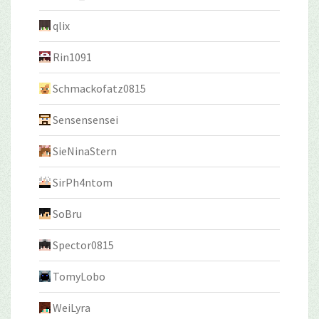
qlix
Rin1091
Schmackofatz0815
Sensensensei
SieNinaStern
SirPh4ntom
SoBru
Spector0815
TomyLobo
WeiLyra