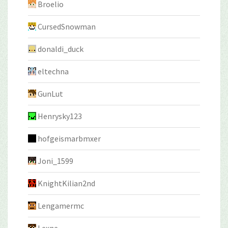
Broelio
CursedSnowman
donaldi_duck
eltechna
GunLut
Henrysky123
hofgeismarbmxer
Joni_1599
KnightKilian2nd
Lengamermc