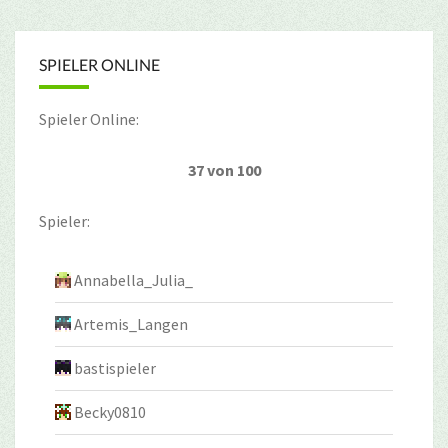
SPIELER ONLINE
Spieler Online:
37 von 100
Spieler:
Annabella_Julia_
Artemis_Langen
bastispieler
Becky0810