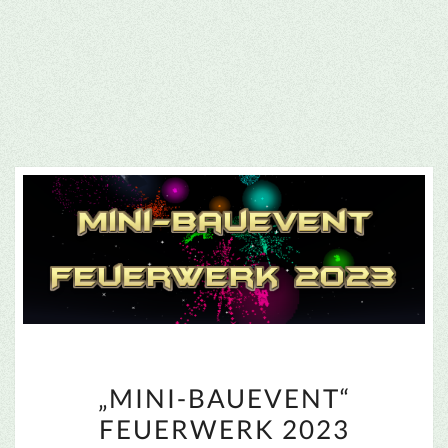
„MINI-
„MINI-BAUEVENT“
BAUEVENT“
FEUERWERK 2023
FEUERWERK