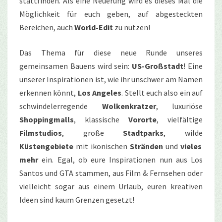
stattfinden. Als eine Neuerung wird es dieses Mal die
Möglichkeit für euch geben, auf abgesteckten
Bereichen, auch
World-Edit
zu nutzen!
Das Thema für diese neue Runde unseres
gemeinsamen Bauens wird sein:
US-Großstadt
! Eine
unserer Inspirationen ist, wie ihr unschwer am Namen
erkennen könnt,
Los Angeles
. Stellt euch also ein auf
schwindelerregende
Wolkenkratzer
, luxuriöse
Shoppingmalls
, klassische
Vororte
, vielfältige
Filmstudios
, große
Stadtparks
, wilde
Küstengebiete
mit ikonischen
Stränden
und
vieles
mehr
ein. Egal, ob eure Inspirationen nun aus Los
Santos und GTA stammen, aus Film & Fernsehen oder
vielleicht sogar aus einem Urlaub, euren kreativen
Ideen sind kaum Grenzen gesetzt!