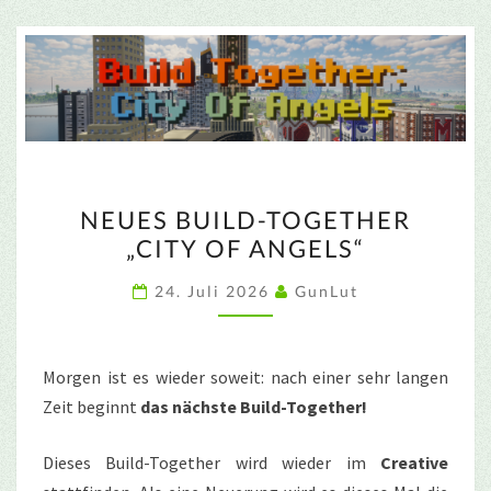
NEUES
NEUES BUILD-TOGETHER
BUILD-
„CITY OF ANGELS“
TOGETHER
„CITY
24. Juli 2026
GunLut
OF
ANGELS“
Morgen ist es wieder soweit: nach einer sehr langen
Zeit beginnt
das nächste Build-Together!
Dieses Build-Together wird wieder im
Creative