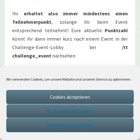
Ihr
erhaltet also immer mindestens einen
Teilnehmerpunkt
, solange ihr beim Event
entsprechend teilnehmt! Eure aktuelle
Punktzahl
könnt ihr dann immer kurz nach einem Event in der
Challenge-Event-Lobby bei
/tt
challenge_event
nachsehen.
Preise
Wir verwenden Cookies, um unsere Website und unseren Service zu optimieren.
Mitmachen lohnt sich, denn neben
tollen
Teilnehmerpreisen
, erhalten die drei Besten dieses
Cookies akzeptieren
Jahr: eine
Everlasting-Verzauberung
, einen
Endermen CubeCompanion
und einen
Itemskin
. Wie
Nur funktionale Cookies
bei den Mottomonaten darf sich der erste Platz als
Einstellungen anzeigen
erstes einen Preis aussuchen und danach ist die
zweitplatzierte Person dran. Platz Drei erhält