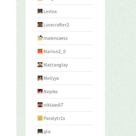
Levlox
Lucecrafter2
maiensaess
Marlon2_0
Mattanglay
Mellyyx
Nepiks
niklaas67
Paralytr1x
qlix