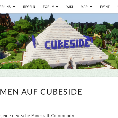
ER UNS
REGELN
FORUM
WIKI
MAP
EVENT
WILLKOMMEN
MEN AUF CUBESIDE
AUF
CUBESIDE
e, eine deutsche Minecraft-Community.