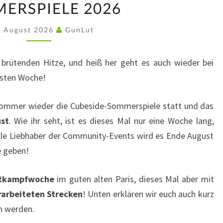
ERSPIELE 2026
2026
. August 2026
GunLut
brütenden Hitze, und heiß her geht es auch wieder bei
hsten Woche!
 Sommer wieder die Cubeside-Sommerspiele statt und das
ust
. Wie ihr seht, ist es dieses Mal nur eine Woche lang,
alle Liebhaber der Community-Events wird es Ende August
e
geben!
tkampfwoche
im guten alten Paris, dieses Mal aber mit
rarbeiteten Strecken
! Unten erklären wir euch auch kurz
en werden.