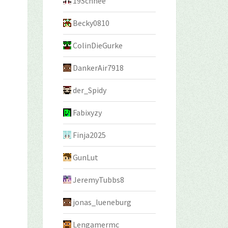
19Schnee
Becky0810
ColinDieGurke
DankerAir7918
der_Spidy
Fabixyzy
Finja2025
GunLut
JeremyTubbs8
jonas_lueneburg
Lengamermc