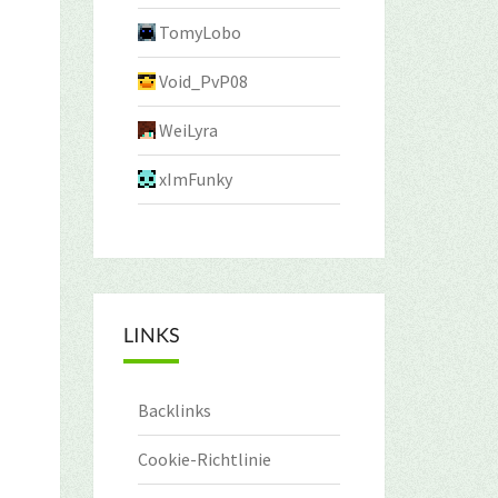
TomyLobo
Void_PvP08
WeiLyra
xImFunky
LINKS
Backlinks
Cookie-Richtlinie