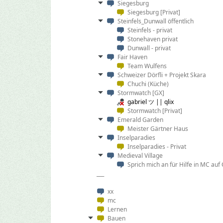
Siegesburg
Siegesburg [Privat]
Steinfels_Dunwall öffentlich
Steinfels - privat
Stonehaven privat
Dunwall - privat
Fair Haven
Team Wulfens
Schweizer Dörfli + Projekt Skara
Chuchi (Küche)
Stormwatch [GX]
gabriel ツ || qlix
Stormwatch [Privat]
Emerald Garden
Meister Gärtner Haus
Inselparadies
Inselparadies - Privat
Medieval Village
Sprich mich an für Hilfe in MC auf
___
xx
mc
Lernen
Bauen