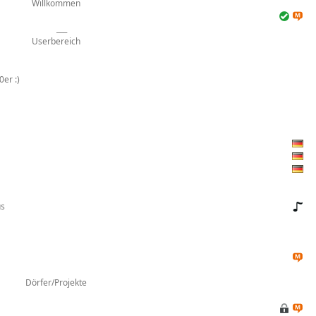
Willkommen
___
Userbereich
er :)
us
Dörfer/Projekte