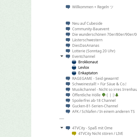
Willkommen + Regeln ツ
Neu auf Cubeside
Community-Bauevent
Die wunderschönen 70er/80er/90er/00
Lästerschwestern
DiesDasAnanas
Lotterie (Sonntag 20 Uhr)
Eventchannel
Brokkonaut
Levlox
Enkaptaton
RAGEGAME - Seid gewarnt!
Schweinestall! > Für Säue & Co.!
Musikchannel - Nicht so irres Irrenha
Öffentliche Hölle
∣|┋|∣
Spoilerfrei ab-18 Channel
Gucken-81-Serien-Channel
AFK / Schlafen / In einem anderen TS
___
4TVCity - Spaß mit Ome
4TVCity Nicht stören / LIVE