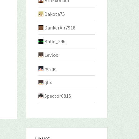
Brokkonaut
Dakota75
DankerAir7918
Kalle_246
Levlox
ncsqa
qlix
Spector0815