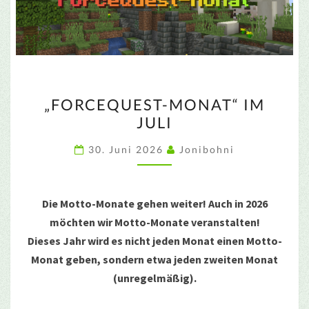
„FORCEQUEST-
„FORCEQUEST-MONAT“ IM
MONAT“
JULI
IM
JULI
30. Juni 2026
Jonibohni
Die Motto-Monate gehen weiter! Auch in 2026
möchten wir Motto-Monate veranstalten!
Dieses Jahr wird es nicht jeden Monat einen Motto-
Monat geben, sondern etwa jeden zweiten Monat
(unregelmäßig).