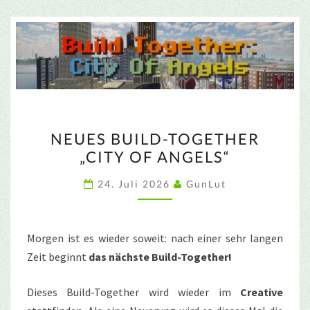
NEUES
NEUES BUILD-TOGETHER
BUILD-
„CITY OF ANGELS“
TOGETHER
„CITY
24. Juli 2026
GunLut
OF
ANGELS“
Morgen ist es wieder soweit: nach einer sehr langen
Zeit beginnt
das nächste Build-Together!
Dieses Build-Together wird wieder im
Creative