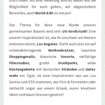
stattfinden. Als eine Neuerung wird es dieses Mal die
Möglichkeit für euch geben, auf abgesteckten
Bereichen, auch
World-Edit
zu nutzen!
Das Thema für diese neue Runde unseres
gemeinsamen Bauens wird sein:
US-Großstadt
! Eine
unserer Inspirationen ist, wie ihr unschwer am Namen
erkennen könnt,
Los Angeles
. Stellt euch also ein auf
schwindelerregende
Wolkenkratzer
, luxuriöse
Shoppingmalls
, klassische
Vororte
, vielfältige
Filmstudios
, große
Stadtparks
, wilde
Küstengebiete
mit ikonischen
Stränden
und
vieles
mehr
ein. Egal, ob eure Inspirationen nun aus Los
Santos und GTA stammen, aus Film & Fernsehen oder
vielleicht sogar aus einem Urlaub, euren kreativen
Ideen sind kaum Grenzen gesetzt!