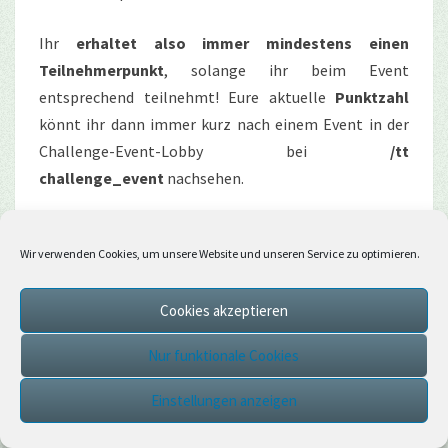
Ihr
erhaltet also immer mindestens einen
Teilnehmerpunkt
, solange ihr beim Event
entsprechend teilnehmt! Eure aktuelle
Punktzahl
könnt ihr dann immer kurz nach einem Event in der
Challenge-Event-Lobby bei
/tt
challenge_event
nachsehen.
Preise
Wir verwenden Cookies, um unsere Website und unseren Service zu optimieren.
Mitmachen lohnt sich, denn neben
tollen
Teilnehmerpreisen
, erhalten die drei Besten dieses
Cookies akzeptieren
Jahr: eine
Everlasting-Verzauberung
, einen
Endermen CubeCompanion
und einen
Itemskin
. Wie
Nur funktionale Cookies
bei den Mottomonaten darf sich der erste Platz als
Einstellungen anzeigen
erstes einen Preis aussuchen und danach ist die
zweitplatzierte Person dran. Platz Drei erhält