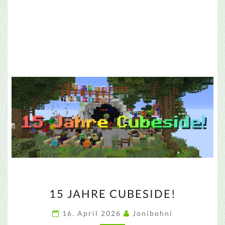
15
15 JAHRE CUBESIDE!
JAHRE
CUBESIDE!
16. April 2026
Jonibohni