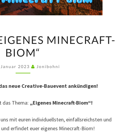
BAUEVENT
EIGENES MINECRAFT-
„EIGENES
BIOM“
MINECRAFT-
BIOM“
 Januar 2023
Jonibohni
das neue Creative-Bauevent ankündigen!
et das Thema:
„Eigenes Minecraft-Biom“!
ns mit euren individuellsten, einfallsreichsten und
 und erfindet euer eigenes Minecraft-Biom!