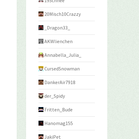
19Schnee
20Misch10Crazzy
_Dragon33_
AKWlienchen
Annabella_Julia_
CursedSnowman
DankerAir7918
der_Spidy
Fritten_Bude
Hanomag155
JakiPet