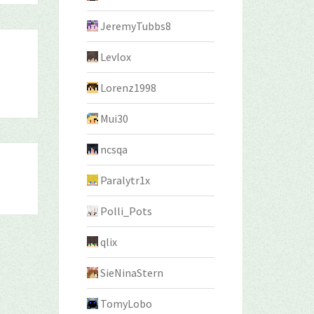
JeremyTubbs8
Levlox
Lorenz1998
Mui30
ncsqa
Paralytr1x
Polli_Pots
qlix
SieNinaStern
TomyLobo