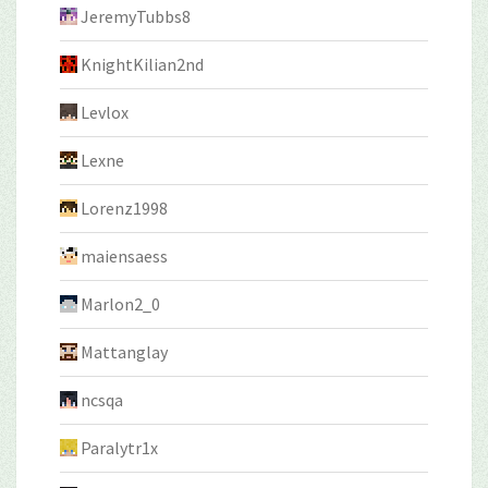
JeremyTubbs8
KnightKilian2nd
Levlox
Lexne
Lorenz1998
maiensaess
Marlon2_0
Mattanglay
ncsqa
Paralytr1x