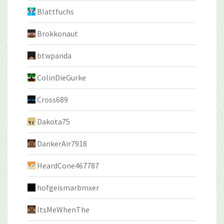
Blattfuchs
Brokkonaut
btwpanda
ColinDieGurke
Cross689
Dakota75
DankerAir7918
HeardCone467787
hofgeismarbmxer
ItsMeWhenThe