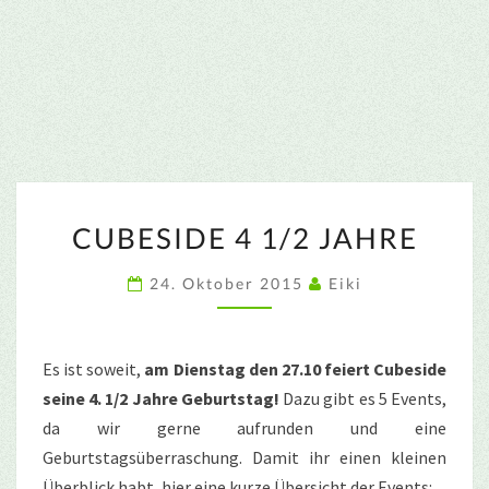
CUBESIDE
CUBESIDE 4 1/2 JAHRE
4
1/2
24. Oktober 2015
Eiki
JAHRE
Es ist soweit,
am Dienstag den 27.10 feiert Cubeside
seine 4. 1/2 Jahre Geburtstag!
Dazu gibt es 5 Events,
da wir gerne aufrunden und eine
Geburtstagsüberraschung. Damit ihr einen kleinen
Überblick habt, hier eine kurze Übersicht der Events: