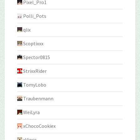
Pixel_Pro1
Polli_Pots
qlix
Scoptixxx
Spector0815
StrixxRider
TomyLobo
Traubenmann
WeiLyra
xChocoCookiex
xVince