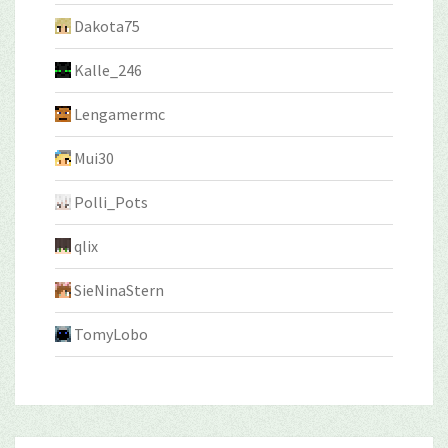
Dakota75
Kalle_246
Lengamermc
Mui30
Polli_Pots
qlix
SieNinaStern
TomyLobo