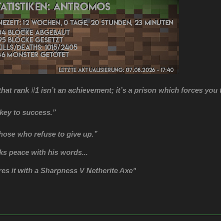
 that rank #1 isn’t an achievement; it’s a prison which forces you 
 key to success.”
hose who refuse to give up.”
s peace with his words...
es it with a Sharpness V Netherite Axe"