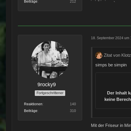
Beiträge
212
18. September 2024 um 
Zitat von Klot
simps be simpin
9rocky9
Der Inhalt 
Fortgeschrittener
keine Berech
Reaktionen
140
Beiträge
310
Mit der Friseur in M