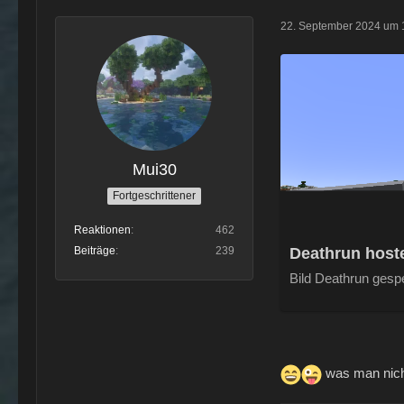
22. September 2024 um 
Mui30
Fortgeschrittener
Reaktionen
462
Beiträge
239
Deathrun host
Bild Deathrun gesp
was man nicht