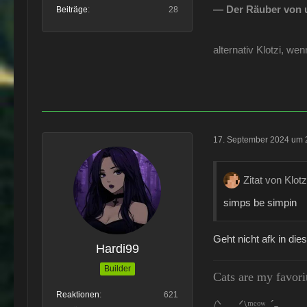
— Der Räuber von 
Beiträge
28
alternativ Klotzi, w
17. September 2024 um 
Zitat von Klot
simps be simpin
Geht nicht afk in dies
Hardi99
Builder
Cats are my favori
Reaktionen
621
/ᐠ. ｡.ᐟ\ᵐᵉᵒʷˎˊ˗