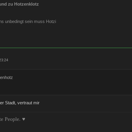
und zu Hotzenklotz
enns unbedingt sein muss Hotzi
23:24
zenhotz
er Stadt, vertraut mir
te People. ♥