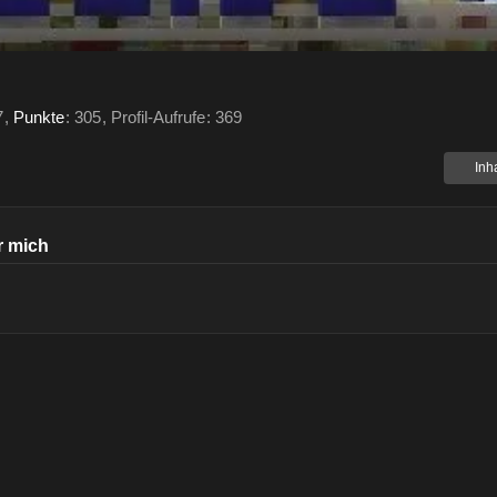
7
Punkte
305
Profil-Aufrufe
369
Inh
r mich