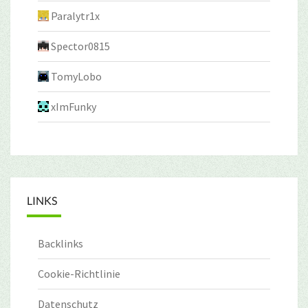
Paralytr1x
Spector0815
TomyLobo
xImFunky
LINKS
Backlinks
Cookie-Richtlinie
Datenschutz