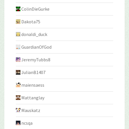
ColinDieGurke
Dakota75
donaldi_duck
GuardianOfGod
JeremyTubbs8
JulianB1407
maiensaess
Mattanglay
Mauskatz
ncsqa