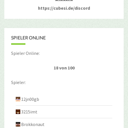
https://cubesi.de/discord
SPIELER ONLINE
Spieler Online:
18 von 100
Spieler:
12jn00gb
3215imt
Brokkonaut