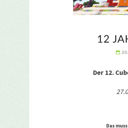
12 J
20
Der 12. Cub
27.
Das muss