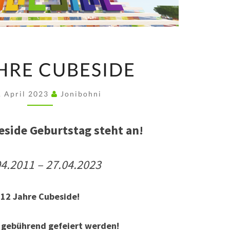
12
AHRE CUBESIDE
JAHRE
CUBESIDE
. April 2023
Jonibohni
eside Geburtstag steht an!
04.2011 – 27.04.2023
12 Jahre Cubeside!
 gebührend gefeiert werden!