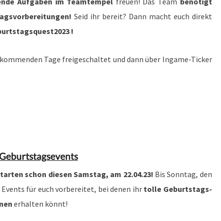
ende Aufgaben im Teamtempel
freuen! Das Team
benötigt
stagsvorbereitungen!
Seid ihr bereit? Dann macht euch direkt
burtstagsquest2023 !
r kommenden Tage freigeschaltet und dann über Ingame-Ticker
Geburtstagsevents
tarten schon diesen Samstag, am 22.04.23!
Bis Sonntag, den
Events für euch vorbereitet, bei denen ihr
tolle Geburtstags-
nnen
erhalten könnt!