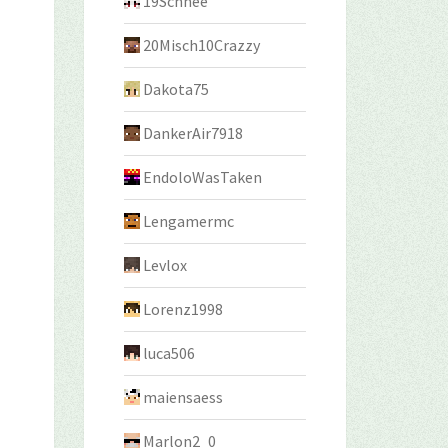
19Schnee
20Misch10Crazzy
Dakota75
DankerAir7918
EndoloWasTaken
Lengamermc
Levlox
Lorenz1998
luca506
maiensaess
Marlon2_0