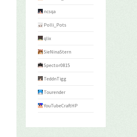
ncsqa
Polli_Pots
qlix
SieNinaStern
Spector0815
TeddnTigg
Tourender
YouTubeCraftHP