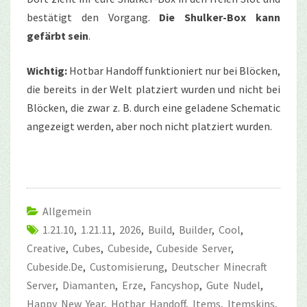
bestätigt den Vorgang.
Die Shulker-Box kann
gefärbt sein
.
Wichtig:
Hotbar Handoff funktioniert nur bei Blöcken,
die bereits in der Welt platziert wurden und nicht bei
Blöcken, die zwar z. B. durch eine geladene Schematic
angezeigt werden, aber noch nicht platziert wurden.
Allgemein
1.21.10
,
1.21.11
,
2026
,
Build
,
Builder
,
Cool
,
Creative
,
Cubes
,
Cubeside
,
Cubeside Server
,
Cubeside.de
,
Customisierung
,
Deutscher Minecraft
Server
,
Diamanten
,
Erze
,
Fancyshop
,
Gute Nudel
,
Happy New Year
,
Hotbar Handoff
,
Items
,
Itemskins
,