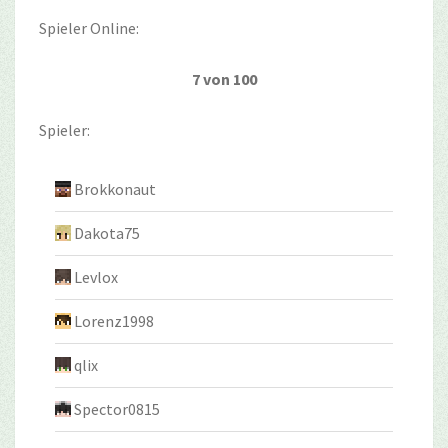
Spieler Online:
7 von 100
Spieler:
Brokkonaut
Dakota75
Levlox
Lorenz1998
qlix
Spector0815