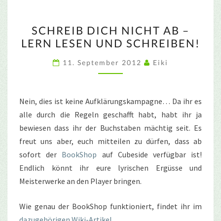
SCHREIB
SCHREIB DICH NICHT AB –
DICH
LERN LESEN UND SCHREIBEN!
NICHT
AB
11. September 2012
Eiki
–
LERN
LESEN
Nein, dies ist keine Aufklärungskampagne… Da ihr es
UND
alle durch die Regeln geschafft habt, habt ihr ja
SCHREIBEN!
bewiesen dass ihr der Buchstaben mächtig seit. Es
freut uns aber, euch mitteilen zu dürfen, dass ab
sofort der
BookShop
auf Cubeside verfügbar ist!
Endlich könnt ihr eure lyrischen Ergüsse und
Meisterwerke an den Player bringen.
Wie genau der BookShop funktioniert, findet ihr im
dazugehörigen Wiki-Artikel
.