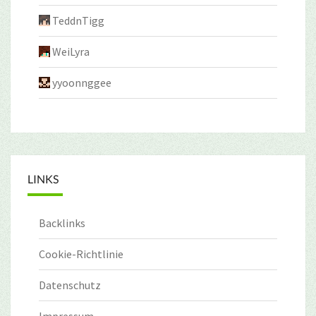
TeddnTigg
WeiLyra
yyoonnggee
LINKS
Backlinks
Cookie-Richtlinie
Datenschutz