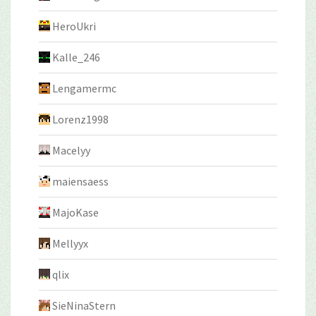
HeroUkri
Kalle_246
Lengamermc
Lorenz1998
Macelyy
maiensaess
MajoKase
Mellyyx
qlix
SieNinaStern