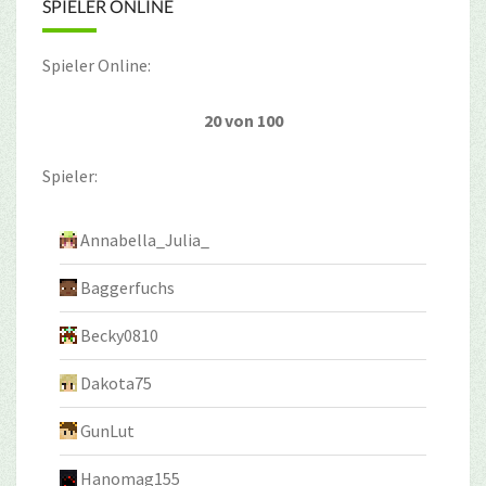
SPIELER ONLINE
Spieler Online:
20 von 100
Spieler:
Annabella_Julia_
Baggerfuchs
Becky0810
Dakota75
GunLut
Hanomag155