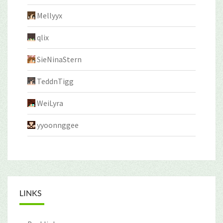
Mellyyx
qlix
SieNinaStern
TeddnTigg
WeiLyra
yyoonnggee
LINKS