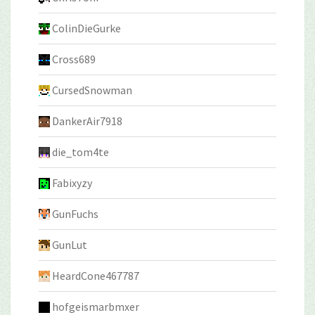
ColinDieGurke
Cross689
CursedSnowman
DankerAir7918
die_tom4te
Fabixyzy
GunFuchs
GunLut
HeardCone467787
hofgeismarbmxer