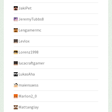
JakiPet
JeremyTubbs8
Lengamermc
Levlox
Lorenz1998
lucacraftgamer
LukasAha
maiensaess
Marlon2_0
Mattanglay