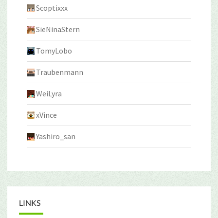
Scoptixxx
SieNinaStern
TomyLobo
Traubenmann
WeiLyra
xVince
Yashiro_san
LINKS