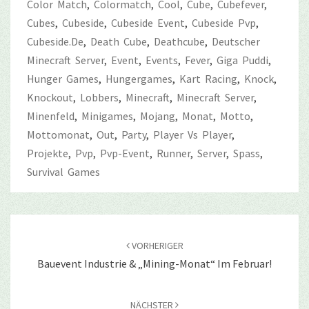
Color Match
,
Colormatch
,
Cool
,
Cube
,
Cubefever
,
Cubes
,
Cubeside
,
Cubeside Event
,
Cubeside Pvp
,
Cubeside.de
,
Death Cube
,
Deathcube
,
Deutscher
Minecraft Server
,
Event
,
Events
,
Fever
,
Giga Puddi
,
Hunger Games
,
Hungergames
,
Kart Racing
,
Knock
,
Knockout
,
Lobbers
,
Minecraft
,
Minecraft Server
,
Minenfeld
,
Minigames
,
Mojang
,
Monat
,
Motto
,
Mottomonat
,
Out
,
Party
,
Player Vs Player
,
Projekte
,
Pvp
,
Pvp-Event
,
Runner
,
Server
,
Spass
,
Survival Games
Beitragsnavigation
VORHERIGER
Bauevent Industrie & „Mining-Monat“ Im Februar!
NÄCHSTER