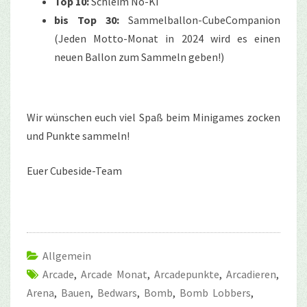
Top 10:
Schleim No-KI
bis Top 30:
Sammelballon-CubeCompanion
(Jeden Motto-Monat in 2024 wird es einen
neuen Ballon zum Sammeln geben!)
Wir wünschen euch viel Spaß beim Minigames zocken
und Punkte sammeln!
Euer Cubeside-Team
Allgemein
Arcade
,
Arcade Monat
,
Arcadepunkte
,
Arcadieren
,
Arena
,
Bauen
,
Bedwars
,
Bomb
,
Bomb Lobbers
,