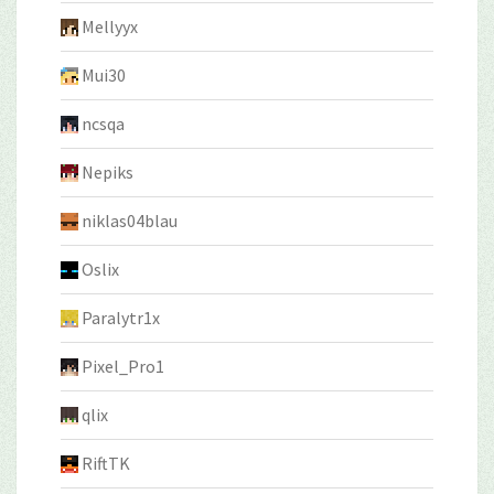
Mellyyx
Mui30
ncsqa
Nepiks
niklas04blau
Oslix
Paralytr1x
Pixel_Pro1
qlix
RiftTK