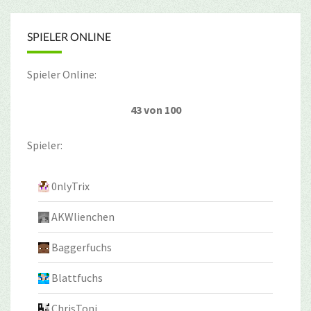
SPIELER ONLINE
Spieler Online:
43 von 100
Spieler:
0nlyTrix
AKWlienchen
Baggerfuchs
Blattfuchs
ChrisToni