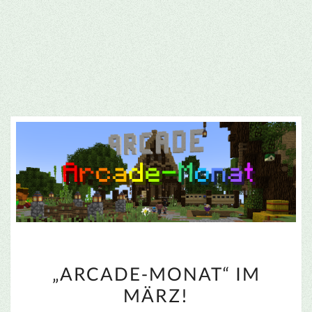
„ARCADE-
„ARCADE-MONAT“ IM
MONAT“
MÄRZ!
IM