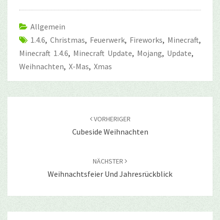
Allgemein
1.4.6
,
Christmas
,
Feuerwerk
,
Fireworks
,
Minecraft
,
Minecraft 1.4.6
,
Minecraft Update
,
Mojang
,
Update
,
Weihnachten
,
X-Mas
,
Xmas
Beitragsnavigation
VORHERIGER
Cubeside Weihnachten
NÄCHSTER
Weihnachtsfeier Und Jahresrückblick