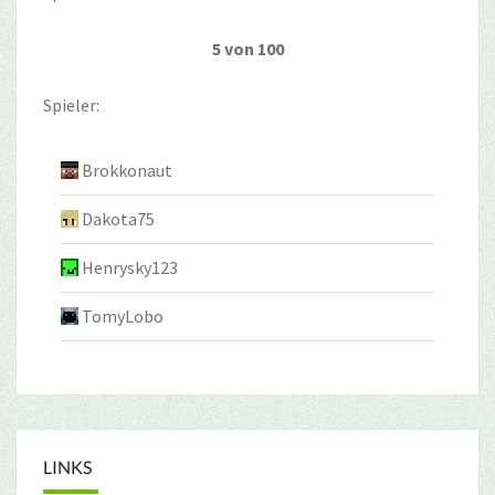
5 von 100
Spieler:
Brokkonaut
Dakota75
Henrysky123
TomyLobo
LINKS