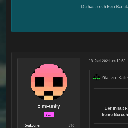
Du hast noch kein Benut
18. Juni 2024 um 19:53
Zitat von Kall
xImFunky
Der Inhalt 
keine Berech
Staff
Reaktionen
196