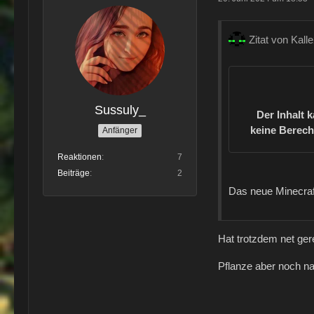
Zitat von Kall
Sussuly_
Der Inhalt 
keine Berech
Anfänger
Reaktionen
7
Beiträge
2
Das neue Minecraf
Hat trotzdem net ger
Pflanze aber noch n