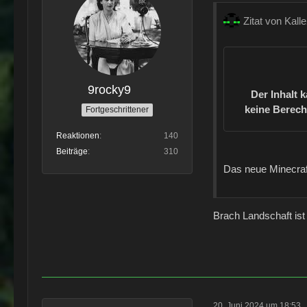
Zitat von Kall
9rocky9
Der Inhalt 
keine Berech
Fortgeschrittener
Reaktionen
140
Beiträge
310
Das neue Minecraf
Brach Landschaft is
20. Juni 2024 um 18:53