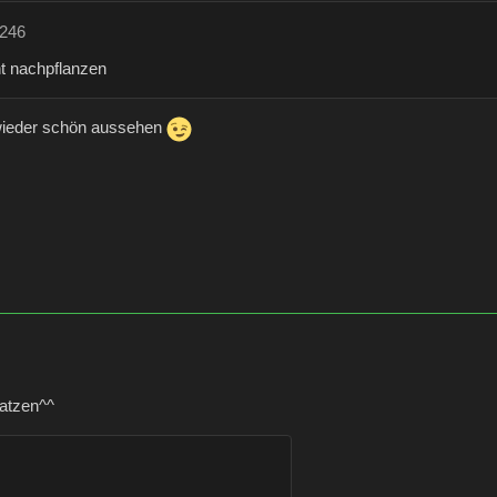
e246
t nachpflanzen
 wieder schön aussehen
katzen^^