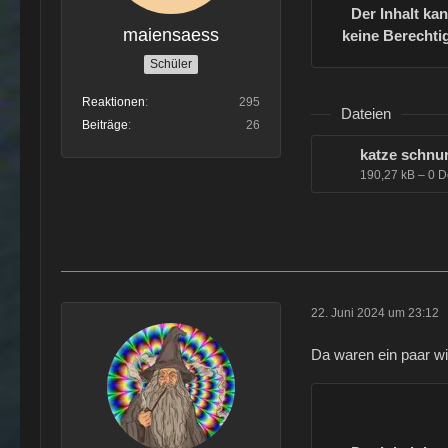
Der Inhalt ka
maiensaess
keine Berechtig
Schüler
Reaktionen
295
Dateien
Beiträge
26
katze schnu
190,27 kB – 0 
22. Juni 2024 um 23:12
Da waren ein paar wi