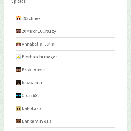
Spieler:
19Schnee
20Misch10Crazzy
Annabella_Julia_
Bierbauchtraeger
Brokkonaut
btwpanda
Cross689
Dakota75
DankerAir7918