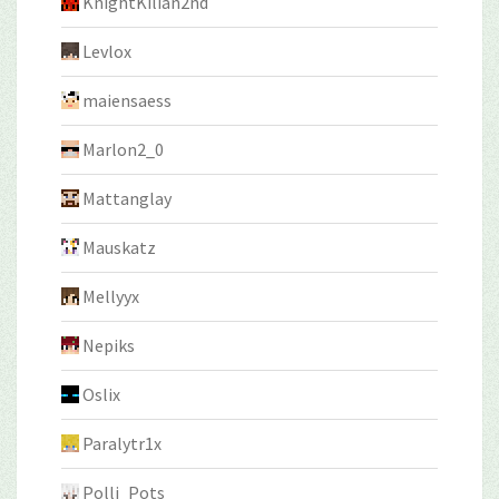
KnightKilian2nd
Levlox
maiensaess
Marlon2_0
Mattanglay
Mauskatz
Mellyyx
Nepiks
Oslix
Paralytr1x
Polli_Pots