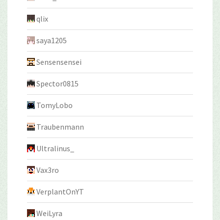
qlix
saya1205
Sensensensei
Spector0815
TomyLobo
Traubenmann
Ultralinus_
Vax3ro
VerplantOnYT
WeiLyra