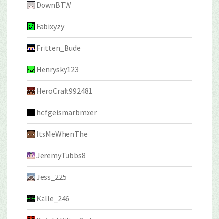
DownBTW
Fabixyzy
Fritten_Bude
Henrysky123
HeroCraft992481
hofgeismarbmxer
ItsMeWhenThe
JeremyTubbs8
Jess_225
Kalle_246