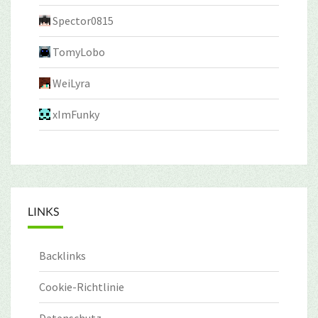
Spector0815
TomyLobo
WeiLyra
xImFunky
LINKS
Backlinks
Cookie-Richtlinie