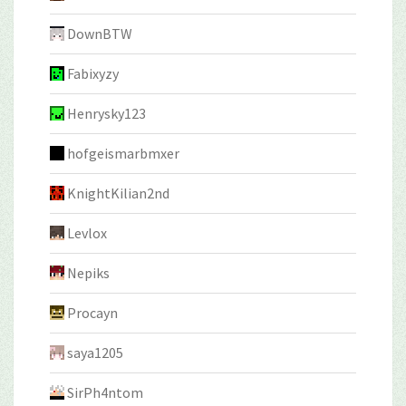
DownBTW
Fabixyzy
Henrysky123
hofgeismarbmxer
KnightKilian2nd
Levlox
Nepiks
Procayn
saya1205
SirPh4ntom