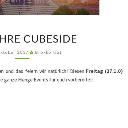
6
AHRE CUBESIDE
½
JAHRE
Oktober 2017
Brokkonaut
CUBESIDE
n und das feiern wir natürlich! Diesen
Freitag (27.1.0)
e ganze Menge Events für euch vorbereitet: