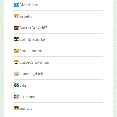
Blattfuchs
Broelio
ButterBrezel67
ColinDieGurke
Cookieboom
CursedSnowman
donaldi_duck
Eiki
eltechna
GunLut