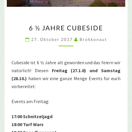
6
6 ½ JAHRE CUBESIDE
½
JAHRE
27. Oktober 2017
Brokkonaut
CUBESIDE
Cubeside ist 6 ½ Jahre alt geworden und das feiern wir
natürlich! Diesen
Freitag (27.1.0) und Samstag
(28.10.)
haben wir eine ganze Menge Events für euch
vorbereitet:
Events am Freitag:
17:00 Schnitzeljagd
18:00 Turf Wars