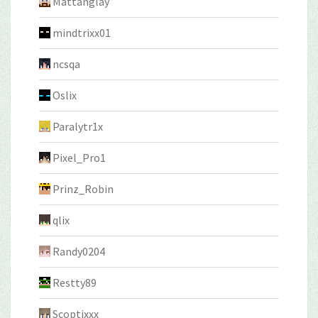
Mattanglay
mindtrixx01
ncsqa
Oslix
Paralytr1x
Pixel_Pro1
Prinz_Robin
qlix
Randy0204
Restty89
Scoptixxx