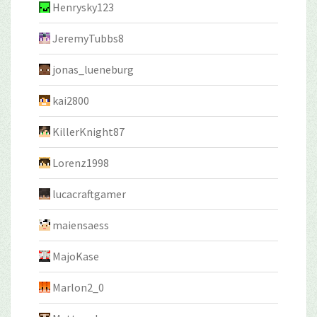
Henrysky123
JeremyTubbs8
jonas_lueneburg
kai2800
KillerKnight87
Lorenz1998
lucacraftgamer
maiensaess
MajoKase
Marlon2_0