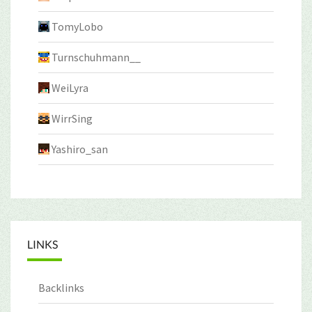
TomyLobo
Turnschuhmann__
WeiLyra
WirrSing
Yashiro_san
LINKS
Backlinks