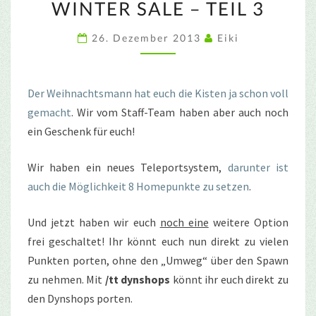
WINTER SALE – TEIL 3
GESCHENKE!
–
26. Dezember 2013
Eiki
CUBESIDE
WINTER
SALE
Der Weihnachtsmann hat euch die Kisten ja schon voll
–
gemacht
. Wir vom Staff-Team haben aber auch noch
TEIL
ein Geschenk für euch!
3
Wir haben ein neues Teleportsystem,
darunter ist
auch die Möglichkeit 8 Homepunkte zu setzen
.
Und jetzt haben wir euch
noch eine
weitere Option
frei geschaltet! Ihr könnt euch nun direkt zu vielen
Punkten porten, ohne den „Umweg“ über den Spawn
zu nehmen. Mit
/tt dynshops
könnt ihr euch direkt zu
den Dynshops porten.