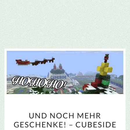
UND
UND NOCH MEHR
NOCH
GESCHENKE! – CUBESIDE
MEHR