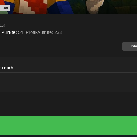
änger
:03
Punkte
54
Profil-Aufrufe
233
Inh
r mich