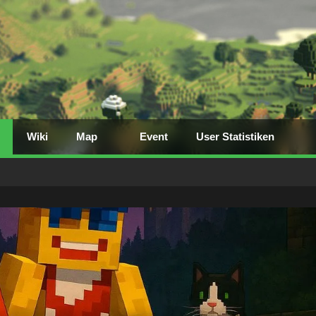
Wiki
Map
Event
User Statistiken