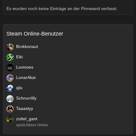
Es wurden noch keine Einträge an der Pinnwand verfasst.
Steam Online-Benutzer
Brokkonaut
Eiki
Lovinoes
LunarAkai
qlix
Schnurrlify
Taaastyy
zottel_gant
spielt Albion Online