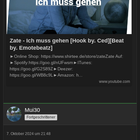
Zate - Ich muss gehen [Hook by. Ced][Beat
by. Emotebeatz]
►Online Shop: https://www.shirtee.de/store/zateZate Auf:
►Spotify:https://goo.gl/nUFwsm►ITunes:
https://goo.gl/G2S89Z►Deezer:
https://goo.gl/WB8c9L►Amazon: h...
www.youtube.com
Mui30
Fortgeschrittener
7. Oktober 2024 um 21:48