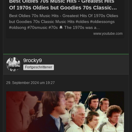
Best Oldies 70s Music Hits - Greatest Hits
Of 1970s Oldies but Goodies 70s Classic
Music Hits
Best Oldies 70s Music Hits - Greatest Hits Of 1970s Oldies
but Goodies 70s Classic Music Hits #oldies #oldiessongs
#oldsong #70smusic #70s 🔔 The 1970s was a...
www.youtube.com
9rocky9
Fortgeschrittener
29. September 2024 um 19:27