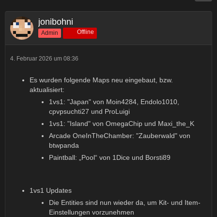
jonibohni
Offline
Admin
4. Februar 2026 um 08:36
Es wurden folgende Maps neu eingebaut, bzw.
aktualisiert:
1vs1: "Japan" von Moin4284, Endolo1010,
cpvpsuchti27 und ProLuigi
1vs1: "Island" von OmegaChip und Maxi_the_K
Arcade OneInTheChamber: "Zauberwald" von
btwpanda
Paintball: „Pool“ von 1Dice und Borsti89
1vs1 Updates
Die Entities sind nun wieder da, um Kit- und Item-
Einstellungen vorzunehmen