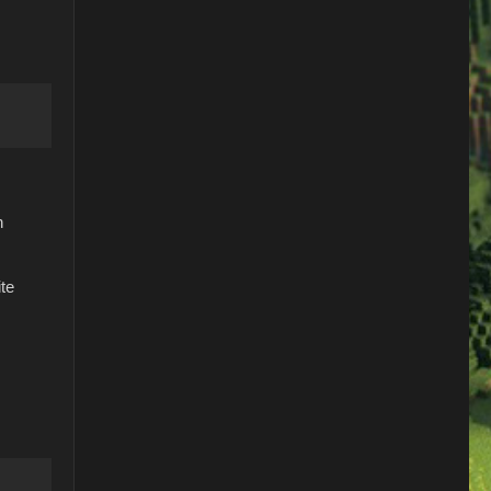
h
ite