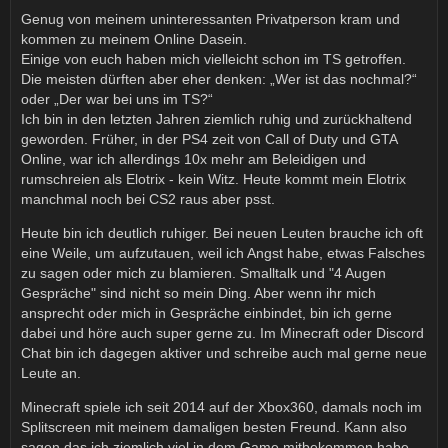
Genug von meinem uninteressanten Privatperson kram und
kommen zu meinem Online Dasein.
Einige von euch haben mich vielleicht schon im TS getroffen.
Die meisten dürften aber eher denken: „Wer ist das nochmal?“
oder „Der war bei uns im TS?“
Ich bin in den letzten Jahren ziemlich ruhig und zurückhaltend
geworden. Früher, in der PS4 zeit von Call of Duty und GTA
Online, war ich allerdings 10x mehr am Beleidigen und
rumschreien als Elotrix - kein Witz. Heute kommt mein Elotrix
manchmal noch bei CS2 raus aber psst.
Heute bin ich deutlich ruhiger. Bei neuen Leuten brauche ich oft
eine Weile, um aufzutauen, weil ich Angst habe, etwas Falsches
zu sagen oder mich zu blamieren. Smalltalk und "4 Augen
Gespräche" sind nicht so mein Ding. Aber wenn ihr mich
ansprecht oder mich in Gespräche einbindet, bin ich gerne
dabei und höre auch super gerne zu. Im Minecraft oder Discord
Chat bin ich dagegen aktiver und schreibe auch mal gerne neue
Leute an.
Minecraft spiele ich seit 2014 auf der Xbox360, damals noch im
Splitscreen mit meinem damaligen besten Freund. Kann also
sagen das ich ziemlich viel in dem Game mitbekommen habe.