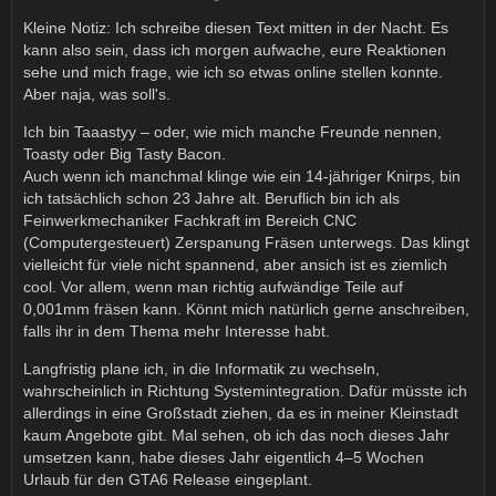
Kleine Notiz: Ich schreibe diesen Text mitten in der Nacht. Es
kann also sein, dass ich morgen aufwache, eure Reaktionen
sehe und mich frage, wie ich so etwas online stellen konnte.
Aber naja, was soll's.
Ich bin Taaastyy – oder, wie mich manche Freunde nennen,
Toasty oder Big Tasty Bacon.
Auch wenn ich manchmal klinge wie ein 14-jähriger Knirps, bin
ich tatsächlich schon 23 Jahre alt. Beruflich bin ich als
Feinwerkmechaniker Fachkraft im Bereich CNC
(Computergesteuert) Zerspanung Fräsen unterwegs. Das klingt
vielleicht für viele nicht spannend, aber ansich ist es ziemlich
cool. Vor allem, wenn man richtig aufwändige Teile auf
0,001mm fräsen kann. Könnt mich natürlich gerne anschreiben,
falls ihr in dem Thema mehr Interesse habt.
Langfristig plane ich, in die Informatik zu wechseln,
wahrscheinlich in Richtung Systemintegration. Dafür müsste ich
allerdings in eine Großstadt ziehen, da es in meiner Kleinstadt
kaum Angebote gibt. Mal sehen, ob ich das noch dieses Jahr
umsetzen kann, habe dieses Jahr eigentlich 4–5 Wochen
Urlaub für den GTA6 Release eingeplant.