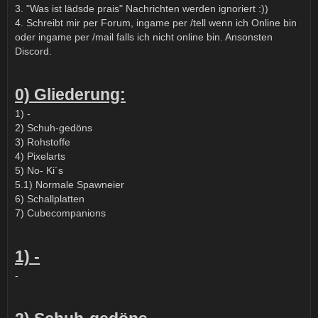
3. "Was ist lädsde prais" Nachrichten werden ignoriert :))
4. Schreibt mir per Forum, ingame per /tell wenn ich Online bin
oder ingame per /mail falls ich nicht online bin. Ansonsten
Discord.
0) Gliederung:
1) -
2) Schuh-gedöns
3) Rohstoffe
4) Pixelarts
5) No- Ki´s
5.1) Normale Spawneier
6) Schallplatten
7) Cubecompanions
1) -
-