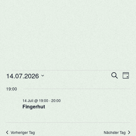
Veranstaltungen
Veransta
Vera
14.07.2026
Suche
Tag
Ansi
Suche
für
Datum
Navi
19:00
und
14.
wählen.
Ansichte
14 Juli @ 19:00
-
20:00
Juli
Navigati
Fingerhut
2026
Vorheriger Tag
Nächster Tag