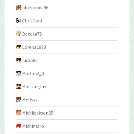
bluepanda96
ChrisToni
Dakota75
Lorenz1998
luca506
Marlon2_0
Mattanglay
Mellyyx
Michijackson25
Michimaro