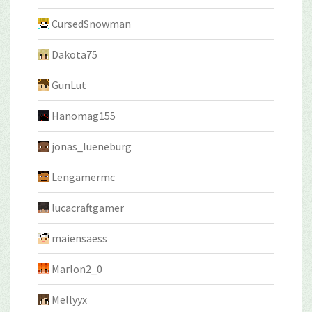
CursedSnowman
Dakota75
GunLut
Hanomag155
jonas_lueneburg
Lengamermc
lucacraftgamer
maiensaess
Marlon2_0
Mellyyx