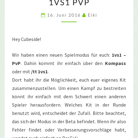
1VS1 PVP
PVP
16. Juni 2016
Eiki
Hey Cubeside!
Wir haben einen neuen Spielmodus für euch:
1vs1 –
PvP
. Dahin kommt ihr einfach über den
Kompass
oder mit
/tt 1vs1
.
Dort habt ihr die Möglichkeit, euch euer eigenes Kit
zusammenzustellen. Um einen Kampf zu bestreiten
könnt ihr einfach mit dem Schwert einen anderen
Spieler herausfordern. Welches Kit in der Runde
benutzt wird, entscheidet der Zufall. Bitte beachtet,
das sich der Modus in der Beta befindet. Wenn ihr also
Fehler findet oder Verbesserungsvorschläge habt,
wendet euch einfach an DasFeli.