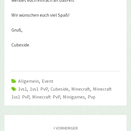
Wir wünschen euch viel Spaß!
Gruß,
Cubeside
Allgemein
,
Event
1vs1
,
1vs1 PvP
,
Cubeside
,
Minecraft
,
Minecraft
1vs1 PvP
,
Minecraft PvP
,
Minigames
,
Pvp
Beitragsnavigation
VORHERIGER