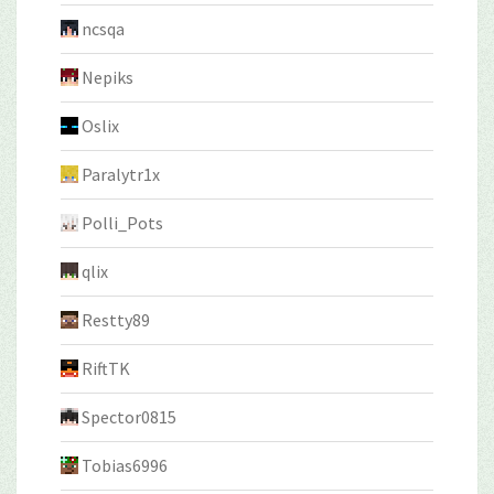
ncsqa
Nepiks
Oslix
Paralytr1x
Polli_Pots
qlix
Restty89
RiftTK
Spector0815
Tobias6996