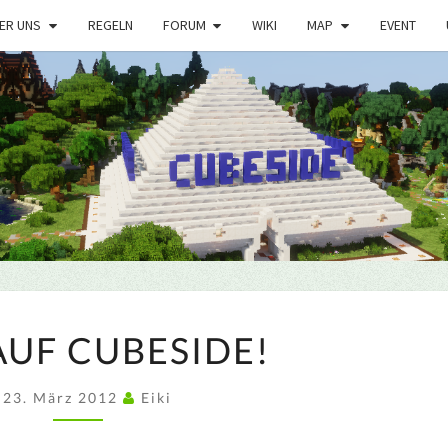
ER UNS
REGELN
FORUM
WIKI
MAP
EVENT
1.2.4
 AUF CUBESIDE!
AUF
CUBESIDE!
23. März 2012
Eiki