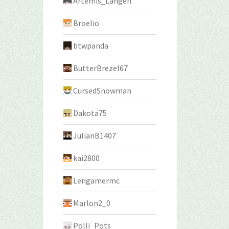
Artemis_Langen
Broelio
btwpanda
ButterBrezel67
CursedSnowman
Dakota75
JulianB1407
kai2800
Lengamermc
Marlon2_0
Polli_Pots