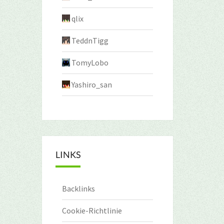
qlix
TeddnTigg
TomyLobo
Yashiro_san
LINKS
Backlinks
Cookie-Richtlinie