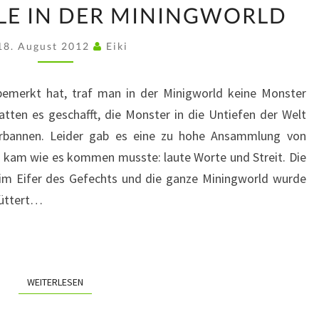
LE IN DER MININGWORLD
TROUBLE
IN
18. August 2012
Eiki
DER
MININGWORLD
 bemerkt hat, traf man in der Minigworld keine Monster
tten es geschafft, die Monster in die Untiefen der Welt
erbannen. Leider gab es eine zu hohe Ansammlung von
s kam wie es kommen musste: laute Worte und Streit. Die
 im Eifer des Gefechts und die ganze Miningworld wurde
hüttert…
WEITERLESEN
WEITERLESEN