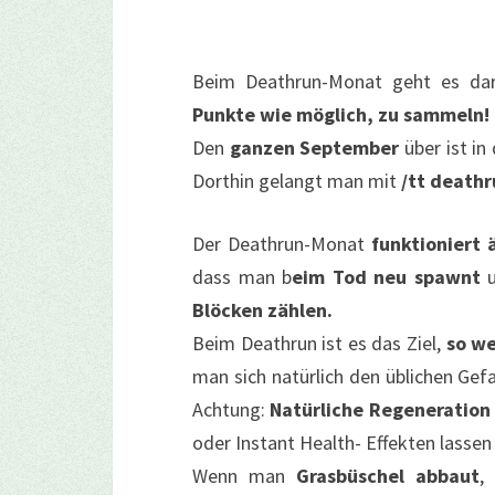
Beim Deathrun-Monat geht es da
Punkte wie möglich, zu sammeln!
Den
ganzen September
über ist in
Dorthin gelangt man mit
/tt death
Der Deathrun-Monat
funktioniert 
dass man b
eim Tod neu spawnt
u
Blöcken zählen.
Beim Deathrun ist es das Ziel,
so we
man sich natürlich den üblichen Gef
Achtung:
Natürliche Regeneration 
oder Instant Health- Effekten lassen
Wenn man
Grasbüschel abbaut
,