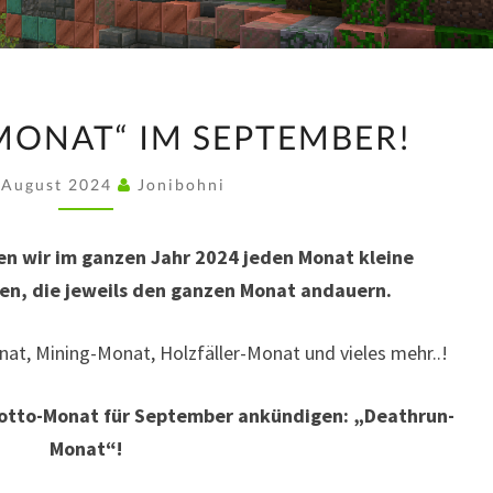
„DEATHRUN-
ONAT“ IM SEPTEMBER!
MONAT“
IM
 August 2024
Jonibohni
SEPTEMBER!
den wir im ganzen Jahr 2024 jeden Monat kleine
n, die jeweils den ganzen Monat andauern.
nat, Mining-Monat, Holzfäller-Monat und vieles mehr..!
otto-Monat für September ankündigen: „Deathrun-
Monat“!