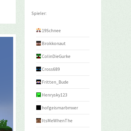
Spieler:
19Schnee
Brokkonaut
ColinDieGurke
Cross689
Fritten_Bude
Henrysky123
hofgeismarbmxer
ItsMeWhenThe