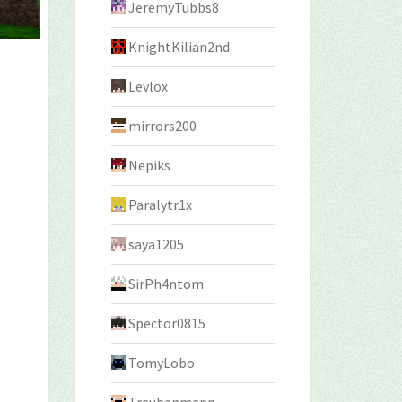
JeremyTubbs8
KnightKilian2nd
Levlox
mirrors200
Nepiks
Paralytr1x
saya1205
SirPh4ntom
Spector0815
TomyLobo