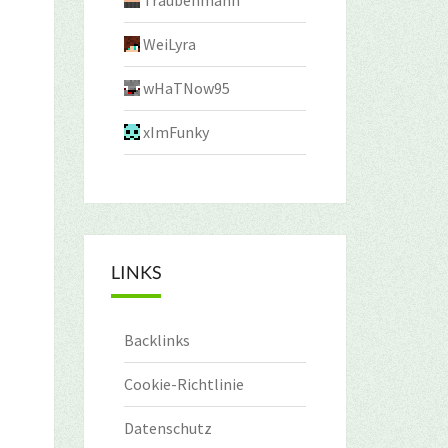
Traubenmann
WeiLyra
wHaTNow95
xImFunky
LINKS
Backlinks
Cookie-Richtlinie
Datenschutz