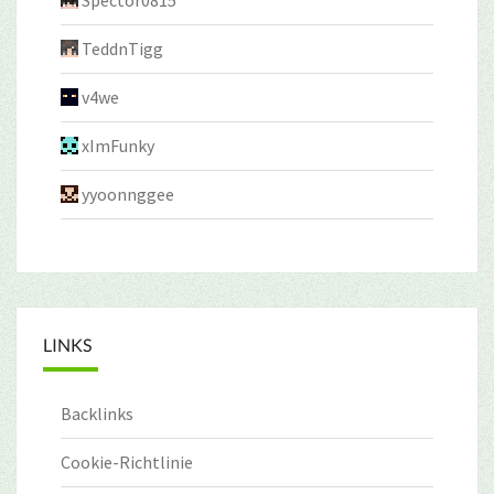
TeddnTigg
v4we
xImFunky
yyoonnggee
LINKS
Backlinks
Cookie-Richtlinie