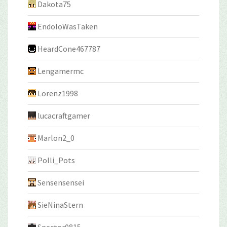
Dakota75
EndoloWasTaken
HeardCone467787
Lengamermc
Lorenz1998
lucacraftgamer
Marlon2_0
Polli_Pots
Sensensensei
SieNinaStern
Spector0815