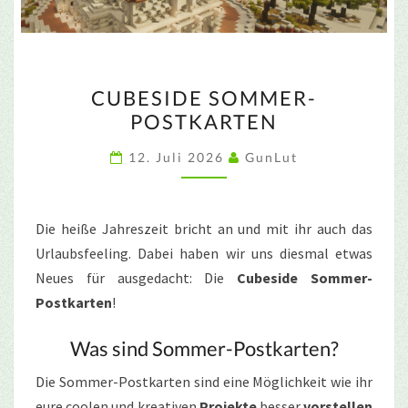
CUBESIDE
CUBESIDE SOMMER-
SOMMER-
POSTKARTEN
POSTKARTEN
12. Juli 2026
GunLut
Die heiße Jahreszeit bricht an und mit ihr auch das
Urlaubsfeeling. Dabei haben wir uns diesmal etwas
Neues für ausgedacht: Die
Cubeside Sommer-
Postkarten
!
Was sind Sommer-Postkarten?
Die Sommer-Postkarten sind eine Möglichkeit wie ihr
eure coolen und kreativen
Projekte
besser
vorstellen