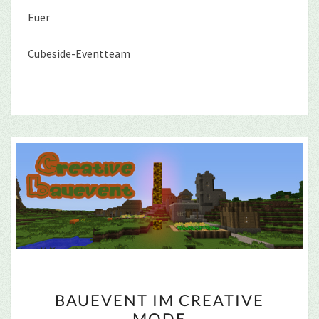
Euer
Cubeside-Eventteam
BAUEVENT
BAUEVENT IM CREATIVE
IM
MODE