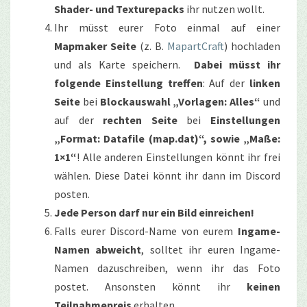
Shader- und Texturepacks
ihr nutzen wollt.
Ihr müsst eurer Foto einmal auf einer
Mapmaker Seite
(z. B.
MapartCraft
) hochladen
und als Karte speichern.
Dabei müsst ihr
folgende Einstellung treffen
: Auf der
linken
Seite
bei
Blockauswahl „Vorlagen: Alles“
und
auf der
rechten Seite
bei
Einstellungen
„Format: Datafile (map.dat)“, sowie „Maße:
1×1“
! Alle anderen Einstellungen könnt ihr frei
wählen. Diese Datei könnt ihr dann im Discord
posten.
Jede Person darf nur ein Bild einreichen!
Falls eurer Discord-Name von eurem
Ingame-
Namen abweicht
, solltet ihr euren Ingame-
Namen dazuschreiben, wenn ihr das Foto
postet. Ansonsten könnt ihr
keinen
Teilnahmepreis
erhalten.