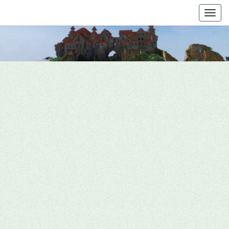
Togg
navig