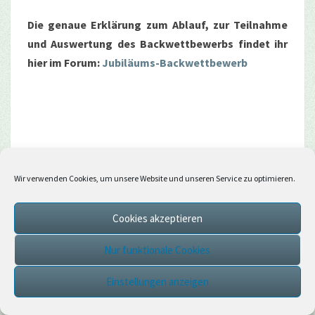
Die genaue Erklärung zum Ablauf, zur Teilnahme
und Auswertung des Backwettbewerbs findet ihr
hier im Forum:
Jubiläums-Backwettbewerb
Danke!
Wir verwenden Cookies, um unsere Website und unseren Service zu optimieren.
Abschließend möchten wir uns ganz herzlich bei
Cookies akzeptieren
allen Spielern für die letzten 10 Jahre bedanken.
Ihr habt Cubeside zu dem gemacht, was es heute
Nur funktionale Cookies
ist.
Ein Ort, an dem eine tolle Community
Einstellungen anzeigen
zusammengewachsen ist und gemeinsam
wunderbare Dinge auf die Beine gestellt werden.