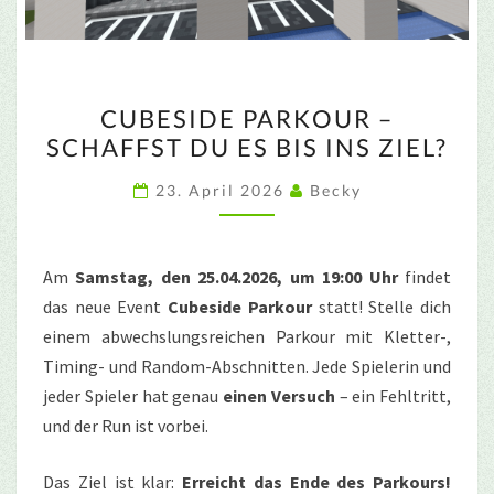
CUBESIDE
CUBESIDE PARKOUR –
PARKOUR
SCHAFFST DU ES BIS INS ZIEL?
–
SCHAFFST
23. April 2026
Becky
DU
ES
BIS
Am
Samstag, den 25.04.2026, um 19:00 Uhr
findet
INS
das neue Event
Cubeside Parkour
statt! Stelle dich
ZIEL?
einem abwechslungsreichen Parkour mit Kletter-,
Timing- und Random-Abschnitten. Jede Spielerin und
jeder Spieler hat genau
einen Versuch
– ein Fehltritt,
und der Run ist vorbei.
Das Ziel ist klar:
Erreicht das Ende des Parkours!