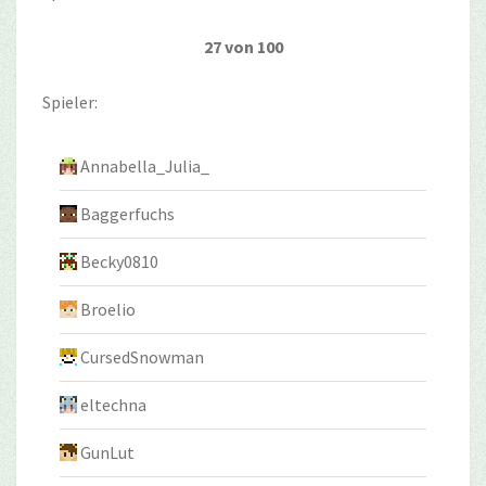
27 von 100
Spieler:
Annabella_Julia_
Baggerfuchs
Becky0810
Broelio
CursedSnowman
eltechna
GunLut