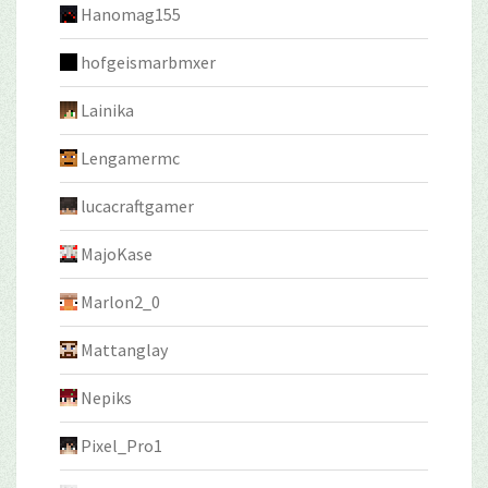
Hanomag155
hofgeismarbmxer
Lainika
Lengamermc
lucacraftgamer
MajoKase
Marlon2_0
Mattanglay
Nepiks
Pixel_Pro1