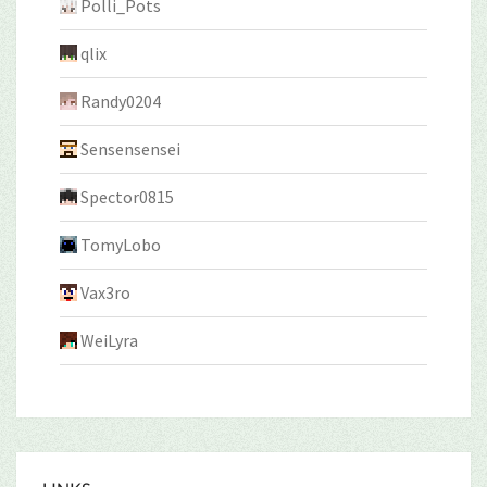
Polli_Pots
qlix
Randy0204
Sensensensei
Spector0815
TomyLobo
Vax3ro
WeiLyra