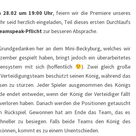
PVP-
 28.02 um 19:00 Uhr
, feiern wir die Premiere unseres
EVENT
Ihr seid herzlich eingeladen, Teil dieses ersten Durchlaufs
eamspeak-Pflicht
zur besseren Absprache.
m Grundgedanken her an dem Mini-Beckyburg, welches wir
ember gespielt haben, bringt jedoch ein überarbeitetes
lensystem mit sich (hoffentlich
). Zwei gleich große
 Verteidigungsteam beschützt seinen König, während das
iesen zu stürzen. Jeder Spieler ausgenommen des Königs
de endet entweder, wenn der König der Verteidiger fällt
 verloren haben. Danach werden die Positionen getauscht
 Rückspiel. Gewonnen hat am Ende das Team, das es
chneller zu besiegen. Falls beide Teams den König des
 können, kommt es zu einem Unentschieden.