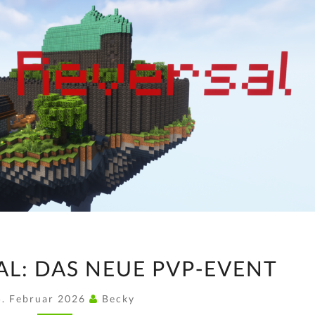
ROYAL
AL: DAS NEUE PVP-EVENT
REVERSAL:
DAS
5. Februar 2026
Becky
NEUE