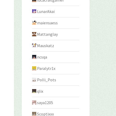
lucacraftgamer
LunarAkai
maiensaess
Mattanglay
Mauskatz
ncsqa
Paralytr1x
Polli_Pots
qlix
saya1205
Scoptixxx