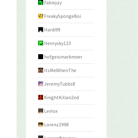
Fabixyzy
FreakySpongeBoi
Hardi99
Henrysky123
hofgeismarbmxer
ItsMeWhenThe
JeremyTubbs8
KnightKilian2nd
Levlox
Lorenz1998