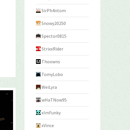
SirPh4ntom
Snowy20250
Spector0815
StrixxRider
Thoowns
TomyLobo
WeiLyra
wHaTNow95
xImFunky
xVince