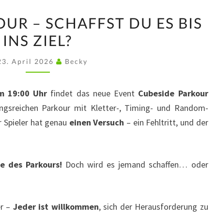
CUBESIDE
UR – SCHAFFST DU ES BIS
PARKOUR
INS ZIEL?
–
SCHAFFST
23. April 2026
Becky
DU
ES
m 19:00 Uhr
findet das neue Event
Cubeside Parkour
BIS
ungsreichen Parkour mit Kletter-, Timing- und Random-
INS
r Spieler hat genau
einen Versuch
– ein Fehltritt, und der
ZIEL?
e des Parkours!
Doch wird es jemand schaffen… oder
er –
Jeder ist willkommen
, sich der Herausforderung zu