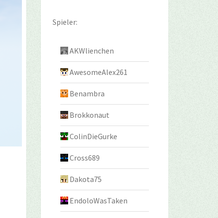
Spieler:
AKWlienchen
AwesomeAlex261
Benambra
Brokkonaut
ColinDieGurke
Cross689
Dakota75
EndoloWasTaken