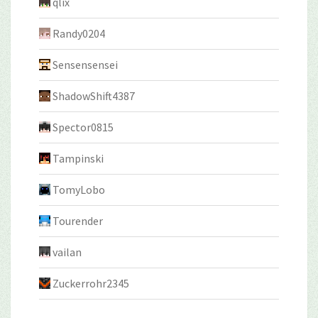
qlix
Randy0204
Sensensensei
ShadowShift4387
Spector0815
Tampinski
TomyLobo
Tourender
vailan
Zuckerrohr2345