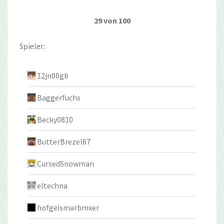
29 von 100
Spieler:
12jn00gb
Baggerfuchs
Becky0810
ButterBrezel67
CursedSnowman
eltechna
hofgeismarbmxer