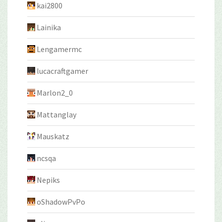
kai2800
Lainika
Lengamermc
lucacraftgamer
Marlon2_0
Mattanglay
Mauskatz
ncsqa
Nepiks
oShadowPvPo