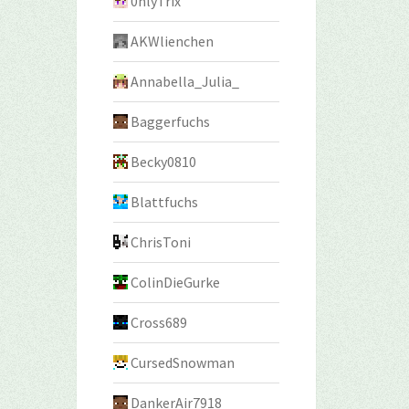
0nlyTrix
AKWlienchen
Annabella_Julia_
Baggerfuchs
Becky0810
Blattfuchs
ChrisToni
ColinDieGurke
Cross689
CursedSnowman
DankerAir7918