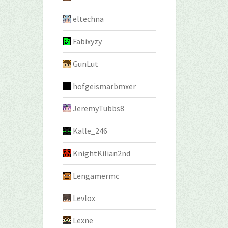
eltechna
Fabixyzy
GunLut
hofgeismarbmxer
JeremyTubbs8
Kalle_246
KnightKilian2nd
Lengamermc
Levlox
Lexne