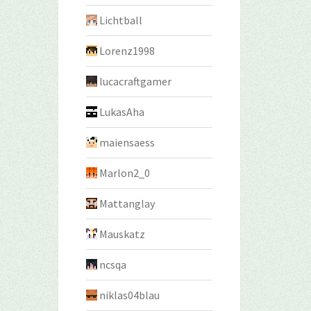
Lichtball
Lorenz1998
lucacraftgamer
LukasAha
maiensaess
Marlon2_0
Mattanglay
Mauskatz
ncsqa
niklas04blau