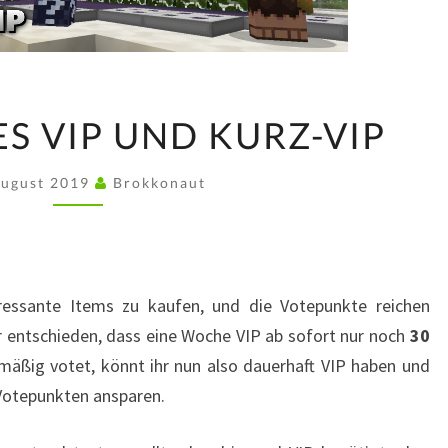
GÜNSTIGERES
S VIP UND KURZ-VIP
VIP
UND
August 2019
Brokkonaut
KURZ-
VIP
ressante Items zu kaufen, und die Votepunkte reichen
ir entschieden, dass eine Woche VIP ab sofort nur noch
30
mäßig votet, könnt ihr nun also dauerhaft VIP haben und
Votepunkten ansparen.