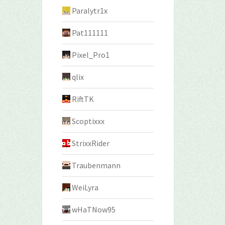
Paralytr1x
Pat111111
Pixel_Pro1
qlix
RiftTK
Scoptixxx
StrixxRider
Traubenmann
WeiLyra
wHaTNow95