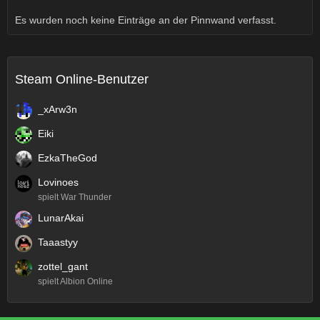
Es wurden noch keine Einträge an der Pinnwand verfasst.
Steam Online-Benutzer
_xArw3n
Eiki
EzkaTheGod
Lovinoes
spielt War Thunder
LunarAkai
Taaastyy
zottel_gant
spielt Albion Online