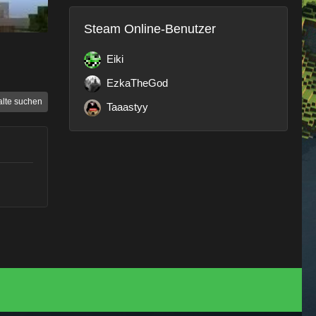
Steam Online-Benutzer
Eiki
EzkaTheGod
alte suchen
Taaastyy