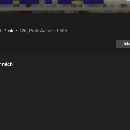
6
Punkte
126
Profil-Aufrufe
1.539
Inh
r mich