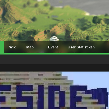
Wiki
Map
Event
User Statistiken