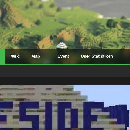
Wiki
Map
Event
User Statistiken