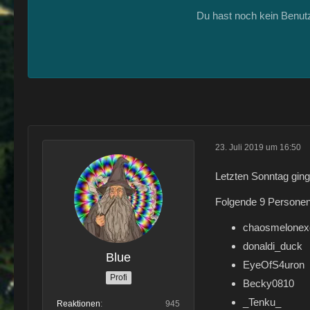
Du hast noch kein Benut
23. Juli 2019 um 16:50
Letzten Sonntag gin
Folgende 9 Personen
chaosmelonex
donaldi_duck
Blue
EyeOfS4uron
Profi
Becky0810
_Tenku_
Reaktionen
945