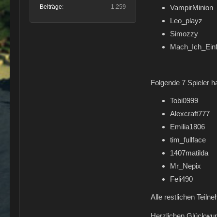
Beiträge
1.259
VampirMinion
Leo_playz
Simozzy
Mach_Ich_Ein
Folgende 7 Spieler h
Tobi0999
Alexcraft777
Emilia1806
tim_fullface
1407matilda
Mr_Nepix
Feli490
Alle restlichen Teil
Herzlichen Glückwun