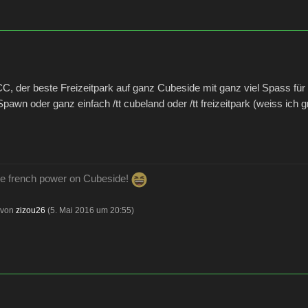
, der beste Freizeitpark auf ganz Cubeside mit ganz viel Spass für
Spawn oder ganz einfach /tt cubeland oder /tt freizeitpark (weiss ich 
 the french power on Cubeside!
t von
zizou26
(
5. Mai 2016 um 20:55
)