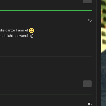
#5
 die ganze Familie!
grad nicht auswending)
#6