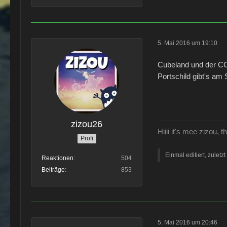
5. Mai 2016 um 19:10
Cubeland und der CCC
Portschild gibt's am 
zizou26
Hiiii it's mee zizou,
Profi
Einmal editiert, zuletz
Reaktionen
504
Beiträge
853
5. Mai 2016 um 20:46