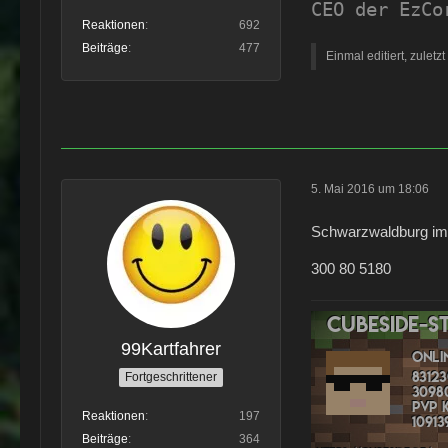
CEO der EzCo
Reaktionen
692
Beiträge
477
Einmal editiert, zuletz
5. Mai 2016 um 18:06
Schwarzwaldburg im
300 80 5180
99Kartfahrer
Fortgeschrittener
Reaktionen
197
Beiträge
364